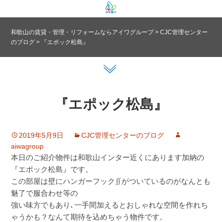
和歌山の賃貸・管理・リフォームならアイワグループ
>
CJC管理センター
のブログ
>
『エポック松島』
『エポック松島』
2019年5月9日
CJC管理センターのブログ
aiwagroup
本日のご紹介物件は和歌山インター近くにあります加納の
『エポック松島』です。
この部屋は壁にハンガーフック∬がついているのがなんとも
魅了で服合わせ等の
強い味方でもあり､一手間加えるとおしゃれな空間を作れち
ゃうかも？なんて期待を込めちゃう物件です。