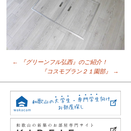
←
『グリーンフル弘西』のご紹介！
Post
『コスモプラン２１園部』
→
navigation