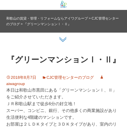
和歌山の賃貸・管理・リフォームならアイワグループ
>
CJC管理センター
のブログ
>
『グリーンマンションⅠ・Ⅱ』
『グリーンマンションⅠ・Ⅱ』
2018年8月7日
CJC管理センターのブログ
aiwagroup
本日は和歌山市黒田にある「グリーンマンションⅠ、Ⅱ」
をご紹介させていただきます。
ＪＲ和歌山駅まで徒歩6分の好立地！
スーパー、コンビニ、銀行、その他多くの商業施設があり
生活便利な4階建のマンションです。
お部屋は２ＬＤＫタイプと３ＤＫタイプがあり、室内のリ