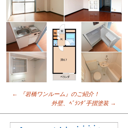
←
『岩橋ワンルーム』のご紹介！
Post
外壁、ﾍﾞﾗﾝﾀﾞ手摺塗装
→
navigation