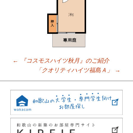
←
『コスモスハイツ秋月』のご紹介
Post
「クオリティハイツ福島Ａ」
→
navigation