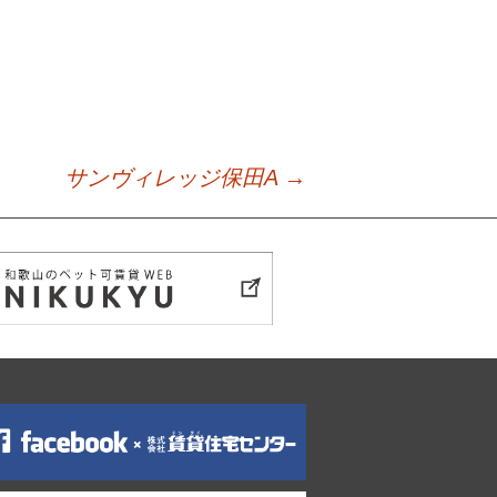
サンヴィレッジ保田A
→