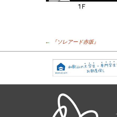
←
『ソレアード赤坂』
Post
navigation