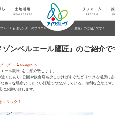
プ
>
CJC管理センターのブログ
>
『メゾンベルエール鷹匠』のご紹介です！
メゾンベルエール鷹匠』のご紹介で
のブログ
aiwagroup
ルエール鷹匠｣をご紹介致します。
の近くにあり､公園や飲食店も少し歩けばすぐたどりつける場所に
要な色々な場所とほどよい距離でつながっている、便利な立地です｡
店にお願い致します。
をクリック！