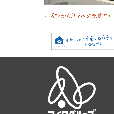
←
和室から洋室への改装です
Post
navigation