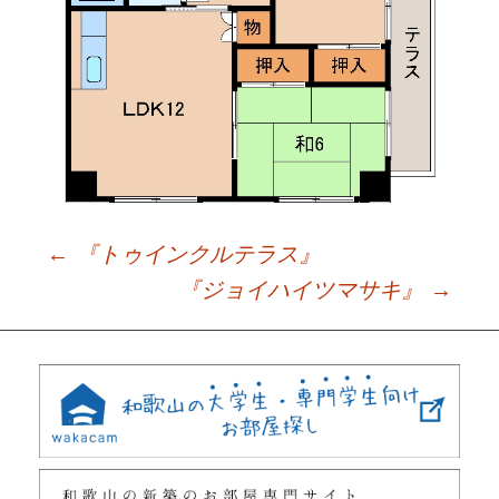
←
『トゥインクルテラス』
Post
『ジョイハイツマサキ』
→
navigation