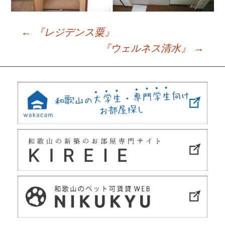
←
『レジデンス粟』
Post
『ウェルネス清水』
→
navigation