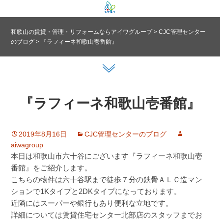
和歌山の賃貸・管理・リフォームならアイワグループ
>
CJC管理センター
のブログ
>
『ラフィーネ和歌山壱番館』
『ラフィーネ和歌山壱番館』
2019年8月16日
CJC管理センターのブログ
aiwagroup
本日は和歌山市六十谷にございます『ラフィーネ和歌山壱
番館』をご紹介します。
こちらの物件は六十谷駅まで徒歩７分の鉄骨ＡＬＣ造マン
ションで1Kタイプと2DKタイプになっております。
近隣にはスーパーや銀行もあり便利な立地です。
詳細については賃貸住宅センター北部店のスタッフまでお