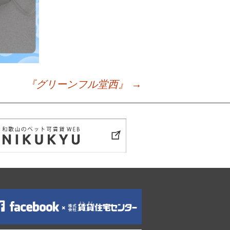
『グリーンフル堂西』
→