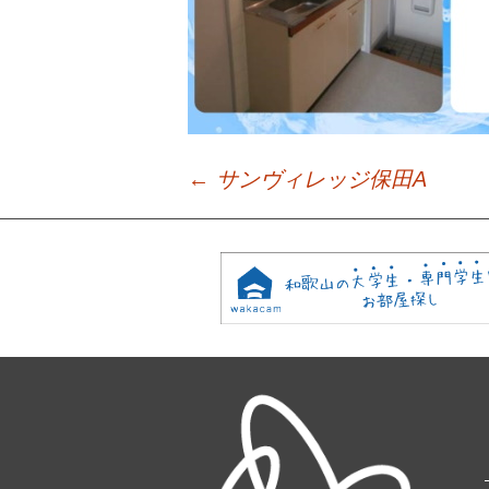
←
サンヴィレッジ保田A
Post
navigation