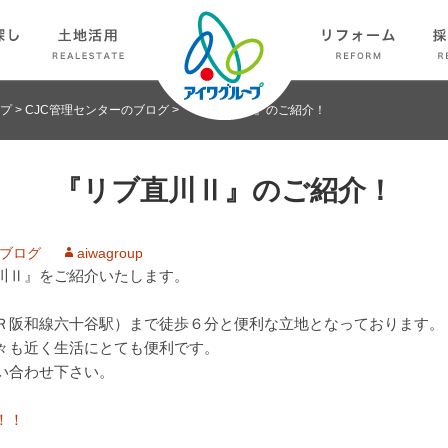
プ
>
CJC管理センターのブログ
>
『リブ直川Ⅱ』のご紹介！
『リブ直川Ⅱ』のご紹介！
のブログ
aiwagroup
川Ⅱ』をご紹介いたします。
Ｒ阪和線六十谷駅）まで徒歩６分と便利な立地となっております。
々も近く生活にとても便利です。
い合わせ下さい。
！！