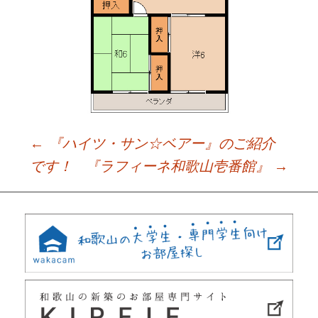
←
『ハイツ・サン☆ベアー』のご紹介
Post
です！
『ラフィーネ和歌山壱番館』
→
navigation