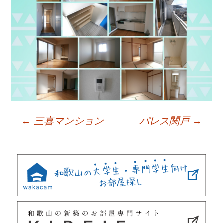
←
三喜マンション
パレス関戸
→
Post
navigation