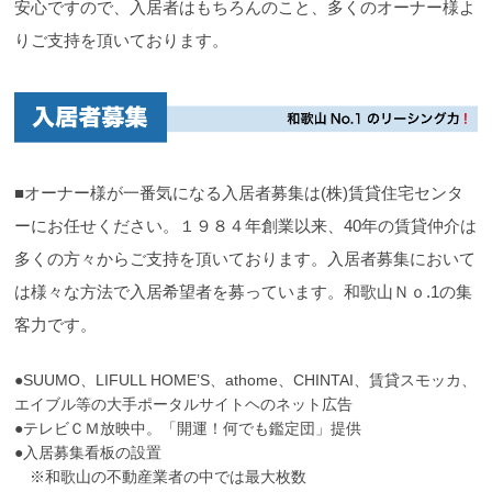
安心ですので、入居者はもちろんのこと、多くのオーナー様よ
りご支持を頂いております。
■オーナー様が一番気になる入居者募集は(株)賃貸住宅センタ
ーにお任せください。１９８４年創業以来、40年の賃貸仲介は
多くの方々からご支持を頂いております。入居者募集において
は様々な方法で入居希望者を募っています。和歌山Ｎｏ.1の集
客力です。
●SUUMO、LIFULL HOME’S、athome、CHINTAI、賃貸スモッカ、
エイブル等の大手ポータルサイトヘのネット広告
●テレビＣＭ放映中。「開運！何でも鑑定団」提供
●入居募集看板の設置
※和歌山の不動産業者の中では最大枚数