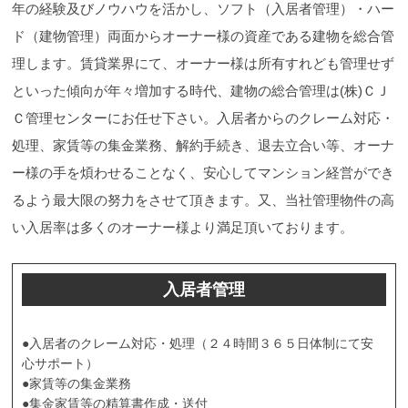
年の経験及びノウハウを活かし、ソフト（入居者管理）・ハー
ド（建物管理）両面からオーナー様の資産である建物を総合管
理します。賃貸業界にて、オーナー様は所有すれども管理せず
といった傾向が年々増加する時代、建物の総合管理は(株)ＣＪ
Ｃ管理センターにお任せ下さい。入居者からのクレーム対応・
処理、家賃等の集金業務、解約手続き、退去立合い等、オーナ
ー様の手を煩わせることなく、安心してマンション経営ができ
るよう最大限の努力をさせて頂きます。又、当社管理物件の高
い入居率は多くのオーナー様より満足頂いております。
入居者管理
●入居者のクレーム対応・処理（２４時間３６５日体制にて安
心サポート）
●家賃等の集金業務
●集金家賃等の精算書作成・送付