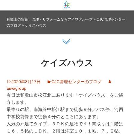
和歌山の賃貸・管理・リフォームならアイワグループ
>
CJC管理センター
のブログ
>
ケイズハウス
ケイズハウス
2020年8月17日
CJC管理センターのブログ
aiwagroup
今日は和歌山市松江北にあります「ケイズハウス」をご紹
介します。
最寄りの駅、南海線中松江駅まで徒歩９分／バス停、河西
中学校前停まで徒歩４分のところにあります。
人気の戸建てタイプ、３ＤＫの建物です！間取りは１階は
１６．５帖のＬＤＫ、２階は洋室１０．１帖、７．２帖、