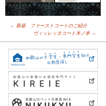
←
新築 ファーストコートのご紹介
Post
ヴィッレッタコート木ノ本
→
navigation