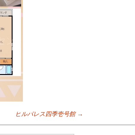
ヒルパレス四季壱号館
→