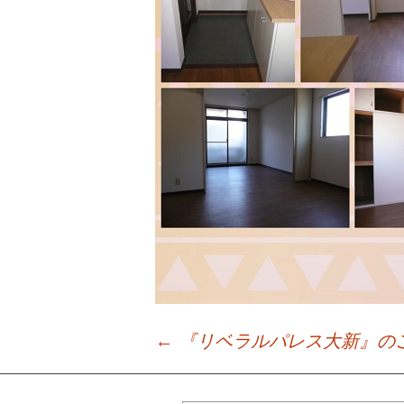
←
『リベラルパレス大新』の
Post