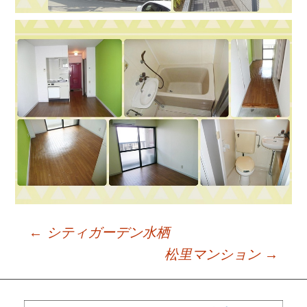
←
シティガーデン水栖
Post
松里マンション
→