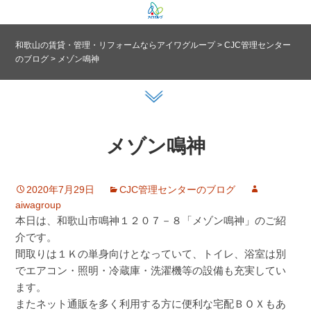
和歌山の賃貸・管理・リフォームならアイワグループ
>
CJC管理センター
のブログ
>
メゾン鳴神
メゾン鳴神
2020年7月29日
CJC管理センターのブログ
aiwagroup
本日は、和歌山市鳴神１２０７－８「メゾン鳴神」のご紹
介です。
間取りは１Ｋの単身向けとなっていて、トイレ、浴室は別
でエアコン・照明・冷蔵庫・洗濯機等の設備も充実してい
ます。
またネット通販を多く利用する方に便利な宅配ＢＯＸもあ