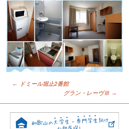
←
ドミール堀止2番館
Post
グラン・レーヴⅢ
→
navigation