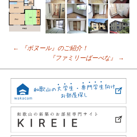
←
『ボヌール』のご紹介！
Post
『ファミリーばーべな』
→
navigation