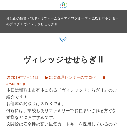
和歌山の賃貸・管理・リフォームならアイワグループ
>
CJC管理センター
のブログ
>
ヴィレッジせせらぎⅡ
ヴィレッジせせらぎⅡ
2019年7月14日
CJC管理センターのブログ
aiwagroup
本日は和歌山市有本にある『ヴィレッジせせらぎⅡ』のご
紹介です！
お部屋の間取りは３ＤＫです。
付近には、学校もありファミリーでお住まいされる方や新
婚様などにおすすめです。
玄関錠は安全性の高い磁気カードキーを採用しているので