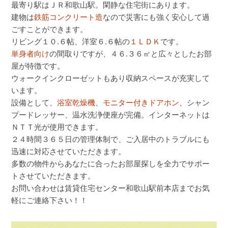
最寄り駅はＪＲ和歌山駅。閑静な住宅街にあります。
建物は
鉄筋コンクリート造
なので災害にも強く安心して過
ごすことができます。
リビング１０.６帖、洋室６.６帖の
１ＬＤＫ
です。
単身者向け
の間取りですが、４６.３６㎡と広々としたお部
屋が特徴です。
ウォークインクローゼットもあり収納スペースが充実して
います。
設備として、
浴室乾燥機
、
モニター付きドアホン
、シャン
プードレッサー、温水洗浄便座が完備。インターネットは
ＮＴＴ光が使用できます。
２４時間３６５日の管理体制で、ご入居中のトラブルにも
迅速に対応させていただきます。
多数の物件からあなたに合ったお部屋探しを全力でサポー
トさせていただきます。
お問い合わせは賃貸住宅センター和歌山駅前本店までお気
軽にご連絡下さい！！