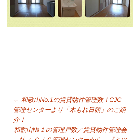
←
和歌山No.1の賃貸物件管理数！CJC
Post
管理センターより「木もれ日館」のご紹
介！
navigation
和歌山№１の管理戸数／賃貸物件管理会
社／ ＣＪＣ管理センターから 『ミツ