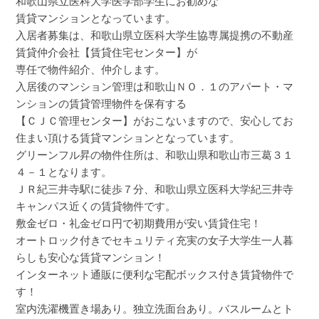
和歌山県立医科大学医学部学生にお勧めな
賃貸マンションとなっています。
入居者募集は、和歌山県立医科大学生協専属提携の不動産
賃貸仲介会社【賃貸住宅センター】が
専任で物件紹介、仲介します。
入居後のマンション管理は和歌山ＮＯ．１のアパート・マ
ンションの賃貸管理物件を保有する
【ＣＪＣ管理センター】がおこないますので、安心してお
住まい頂ける賃貸マンションとなっています。
グリーンフル昇の物件住所は、和歌山県和歌山市三葛３１
４－１となります。
ＪＲ紀三井寺駅に徒歩７分、和歌山県立医科大学紀三井寺
キャンパス近くの賃貸物件です。
敷金ゼロ・礼金ゼロ円で初期費用が安い賃貸住宅！
オートロック付きでセキュリティ充実の女子大学生一人暮
らしも安心な賃貸マンション！
インターネット通販に便利な宅配ボックス付き賃貸物件で
す！
室内洗濯機置き場あり。独立洗面台あり。バスルームとト