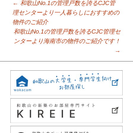
←
和歌山No.1の管理戸数を誇るCJC管
Post
理センターより一人暮らしにおすすめの
物件のご紹介
navigation
和歌山No.1の管理戸数を誇るCJC管理セ
ンターより海南市の物件のご紹介です！
→