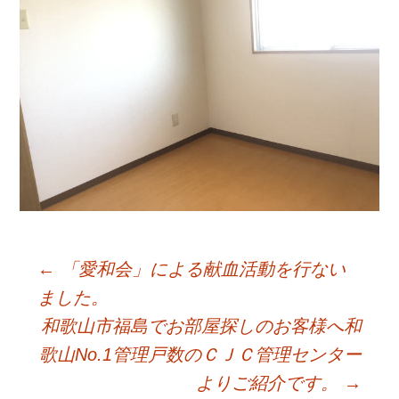
←
「愛和会」による献血活動を行ない
Post
ました。
和歌山市福島でお部屋探しのお客様へ和
navigation
歌山No.1管理戸数のＣＪＣ管理センター
よりご紹介です。
→