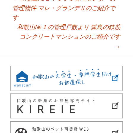
Post
管理物件 マレ・グランデⅡのご紹介で
す
navigation
和歌山№１の管理戸数より 狐島の鉄筋
コンクリートマンションのご紹介です
→