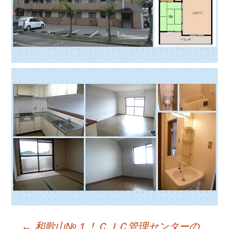
←
和歌山№１！ＣＪＣ管理センターの