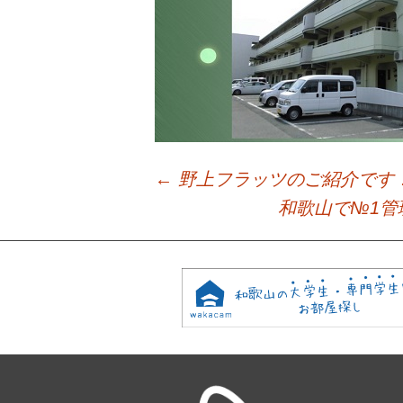
←
野上フラッツのご紹介です
Post
和歌山で№1管
navigation