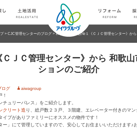
プ
>
CJC管理センターのブログ
>
和歌山管理戸数№１《ＣＪＣ管理センター》から
《ＣＪＣ管理センター》から 和歌山
ションのご紹介
ブログ
aiwagroup
戸！
ンチュリーパレス」をご紹介します。
ンクリート造
り、総戸数２３戸、３階建、エレベーター付きのマン
タイプがありファミリーにオススメの物件です！
ンター」にて管理していますので、安心してお住まいいただけます♪