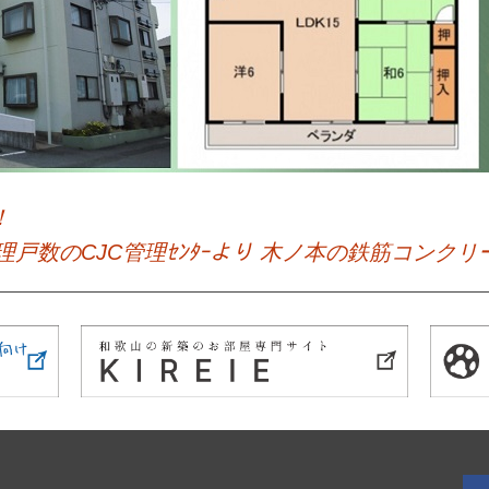
！
理戸数のCJC管理ｾﾝﾀｰより 木ノ本の鉄筋コンク