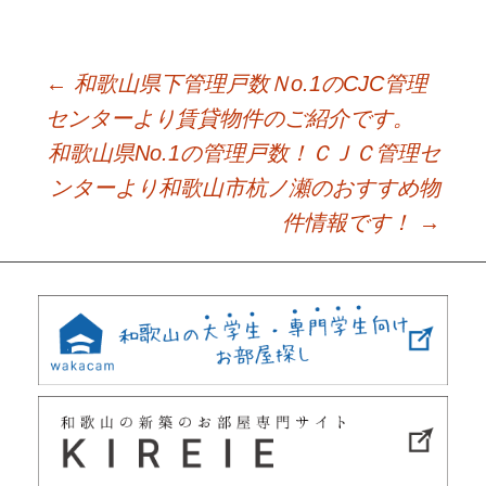
←
和歌山県下管理戸数Ｎo.1のCJC管理
Post
センターより賃貸物件のご紹介です。
和歌山県No.1の管理戸数！ＣＪＣ管理セ
navigation
ンターより和歌山市杭ノ瀬のおすすめ物
件情報です！
→