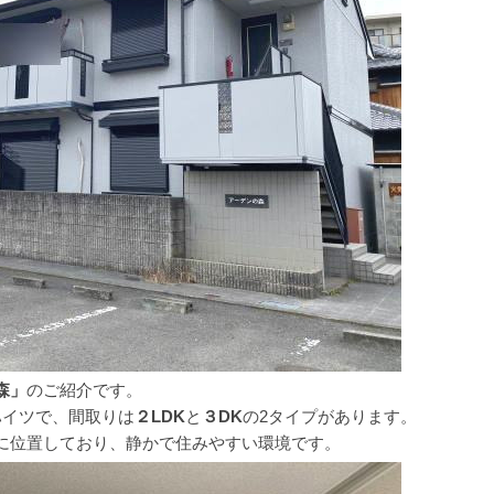
森」
のご紹介です。
ハイツで、間取りは
２LDK
と
３DK
の2タイプがあります。
に位置しており、静かで住みやすい環境です。