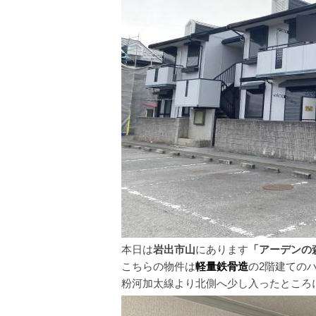
本日は
岩出市山
にあります
「アーデンの
こちらの物件は
軽量鉄骨造
の2階建ての
粉河加太線より北側へ少し入ったところ