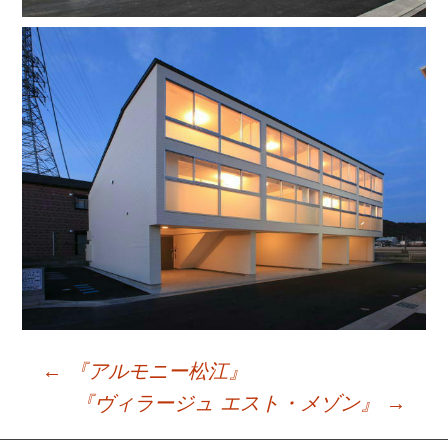
←
『アルモニー松江』
Post
『ヴィラージュ エスト・メゾン』
→