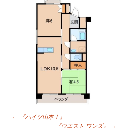
←
『ハイツ山本Ⅰ』
『ウエスト ワンズ』
→