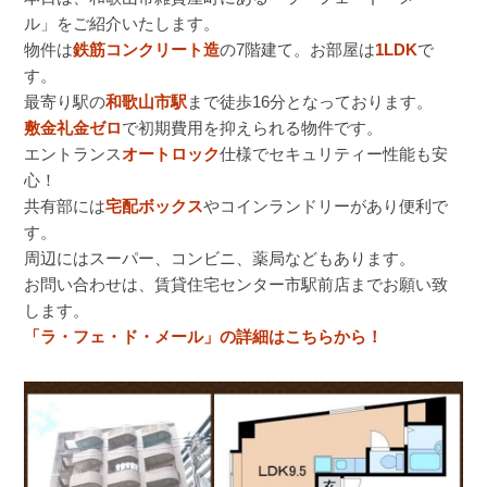
ル」をご紹介いたします。
物件は
鉄筋コンクリート造
の7階建て。お部屋は
1LDK
で
す。
最寄り駅の
和歌山市駅
まで徒歩16分となっております。
敷金礼金ゼロ
で初期費用を抑えられる物件です。
エントランス
オートロック
仕様でセキュリティー性能も安
心！
共有部には
宅配ボックス
やコインランドリーがあり便利で
す。
周辺にはスーパー、コンビニ、薬局などもあります。
お問い合わせは、賃貸住宅センター市駅前店までお願い致
します。
「ラ・フェ・ド・メール」の詳細はこちらから！