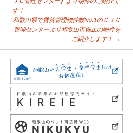
Post
ＪＣ管理センター】より物件のご紹介で
す！
navigation
和歌山県で賃貸管理物件数No.1のＣＪＣ
管理センターより和歌山市堀止の物件を
ご紹介します！
→