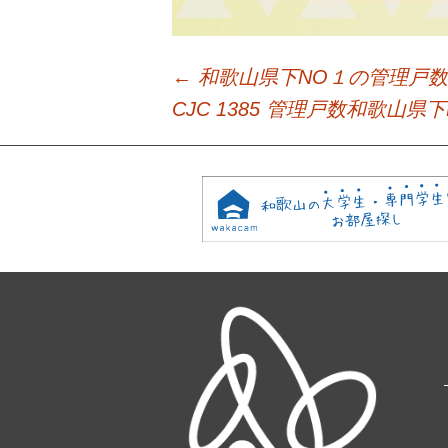
←
和歌山県下NO１の管理戸数
Post
CJC 1385 管理戸数和歌
navigation