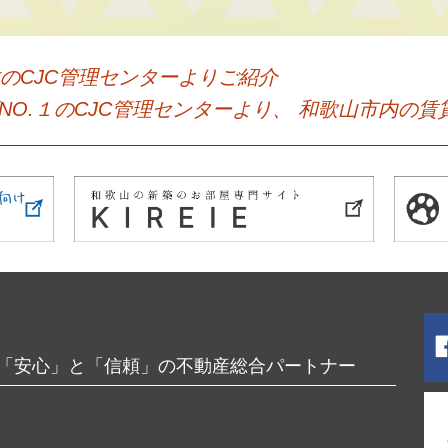
のCJC管理センターよりご紹介
山県下NO.１のCJC管理センターより、 和歌山市内
「安心」と「信頼」の不動産総合パートナー