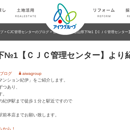
プ
>
CJC管理センターのブログ
>
管理物件数和歌山県下№1【ＣＪＣ管理センター
下№1【ＣＪＣ管理センター】より
のブログ
aiwagroup
マンション紀伊」をご紹介します。
ずつあり、
す。
の紀伊駅まで徒歩１分と駅近ですので
駅前本店までお願い致します。
らから！