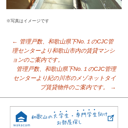
※写真はイメージです
←
管理戸数、和歌山県下No.１のCJC管
Post
理センターより和歌山市内の賃貸マンシ
ョンのご案内です。
navigation
管理戸数、和歌山県下No.１のCJC管理
センターより紀の川市のメゾネットタイ
プ賃貸物件のご案内です。
→