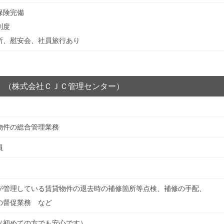
保険完備
制度
所、慰安会、社員旅行あり
］（株式会社ＣＪＣ管理センター）
物件の総合管理業務
員
が管理している賃貸物件の退去時の補修箇所等点検、補修の手配、
の督促業務 など
（初めての方でも安心です）