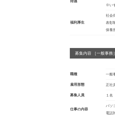
待遇
※い
社会
福利厚生
表彰
保養
募集内容 ［一般事務
職種
一般
雇用形態
正社
募集人員
１名
パソ
仕事の内容
電話