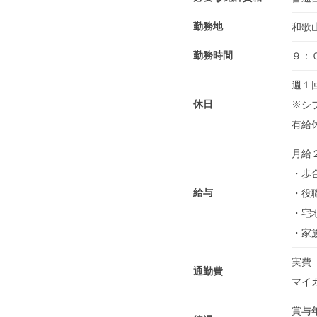
勤務地
和歌
勤務時間
９：
週１
休日
※シ
有給
月給
・歩
給与
・役職
・宅地
・家
実費（
通勤費
マイ
賞与