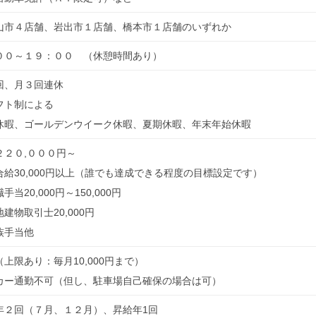
山市４店舗、岩出市１店舗、橋本市１店舗のいずれか
００～１９：００ （休憩時間あり）
回、月３回連休
フト制による
休暇、ゴールデンウイーク休暇、夏期休暇、年末年始休暇
２２０,０００円～
合給30,000円以上（誰でも達成できる程度の目標設定です）
手当20,000円～150,000円
建物取引士20,000円
族手当他
上限あり：毎月10,000円まで）
カー通勤不可（但し、駐車場自己確保の場合は可）
年２回（７月、１２月）、昇給年1回