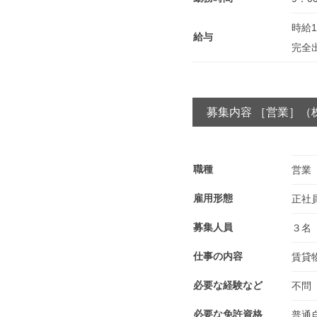
時給1
給与
完全
募集内容 ［営業］（
職種
営業
雇用形態
正社
募集人員
３名
仕事の内容
賃貸
必要な経験など
不問
必要な免許資格
普通