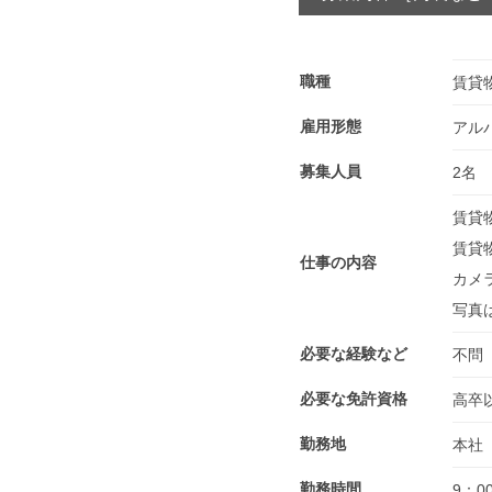
職種
賃貸
雇用形態
アル
募集人員
2名
賃貸
賃貸
仕事の内容
カメ
写真
必要な経験など
不問
必要な免許資格
高卒
勤務地
本社
勤務時間
9：