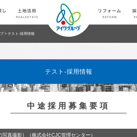
プ
>
テスト-採用情報
テスト-採用情報
中途採用募集要項
の写真撮影］（株式会社CJC管理センター）