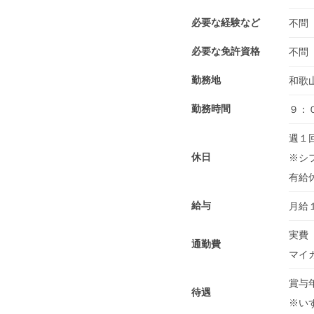
必要な経験など
不問
必要な免許資格
不問
勤務地
和歌
勤務時間
９：
週１
休日
※シ
有給
給与
月給
実費（
通勤費
マイ
賞与
待遇
※い