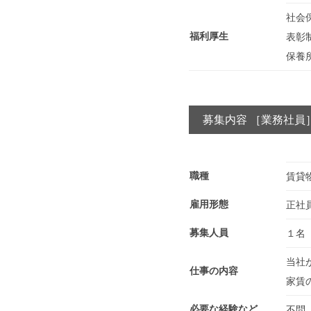
社会
福利厚生
表彰
保養
募集内容 ［業務社員
職種
賃貸
雇用形態
正社
募集人員
１名
当社
仕事の内容
家賃
必要な経験など
不問