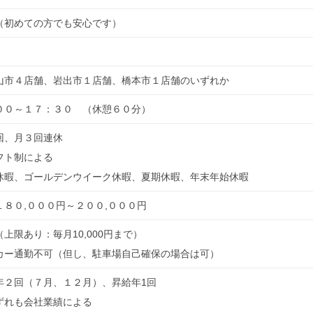
（初めての方でも安心です）
山市４店舗、岩出市１店舗、橋本市１店舗のいずれか
００～１７：３０ （休憩６０分）
回、月３回連休
フト制による
休暇、ゴールデンウイーク休暇、夏期休暇、年末年始休暇
１８０,０００円～２００,０００円
上限あり：毎月10,000円まで）
カー通勤不可（但し、駐車場自己確保の場合は可）
年２回（７月、１２月）、昇給年1回
ずれも会社業績による