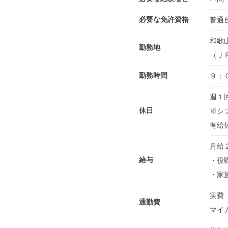
必要な免許資格
普通
和歌
勤務地
（Ｊ
勤務時間
９：
週１
休日
※シ
有給
月給
給与
・役職
・家族
実費（
通勤費
マイ