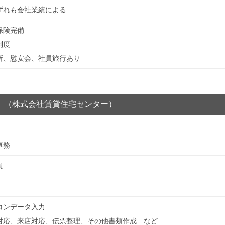
ずれも会社業績による
保険完備
制度
所、慰安会、社員旅行あり
］（株式会社賃貸住宅センター）
事務
員
コンデータ入力
対応、来店対応、伝票整理、その他書類作成 など